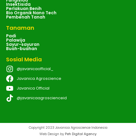
Insektisida
Perlakuan Benih
Bio Organik Nano Tech
Pembenah Tanah
Tanaman
Padi
Palawija
Sayur-sayuran
Buah-buahan
Sosial Media
@javanicaofficial_
Javanica Agroscience
Javanica Official
@javanicaagroscienceid
Copyright 2023 Javanica Agroscience Indonesia
Web Design by
Peh Digital Agency