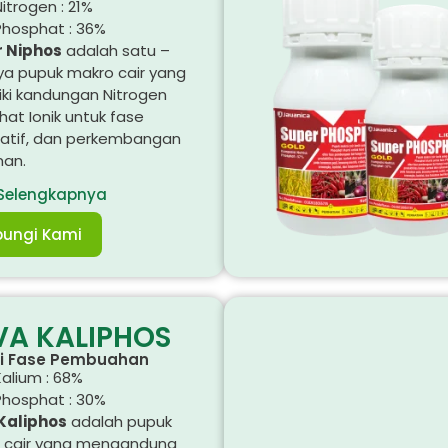
itrogen : 21%
Phosphat : 36%
 Niphos
adalah satu –
ya pupuk makro cair yang
iki kandungan Nitrogen
at Ionik untuk fase
atif, dan perkembangan
an.
 Selengkapnya
ungi Kami
VA KALIPHOS
si Fase Pembuahan
Kalium : 68%
Phosphat : 30%
Kaliphos
adalah pupuk
 cair yang mengandung