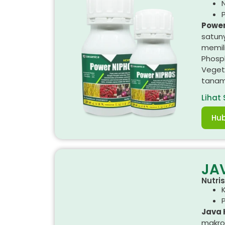
N
Power
satun
memil
Phosph
Veget
tanam
Lihat
Hub
JA
Nutri
Java 
makro