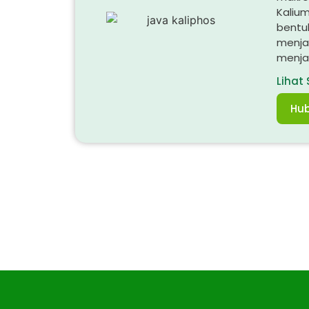
Kaliu
bentuk
menja
menjad
Lihat
Hub